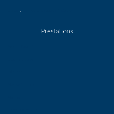
Étage
Rez-de-chaussée / 1 étage
Prestations
Air conditionné
Double vitrage
Internet
Alarme incendie
Alarme
Portail électrique