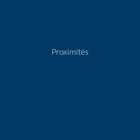
Vidéo surveillance
Faux plafond
Proximités
Autoroute
Bus
Centre ville
Commerces
École primaire