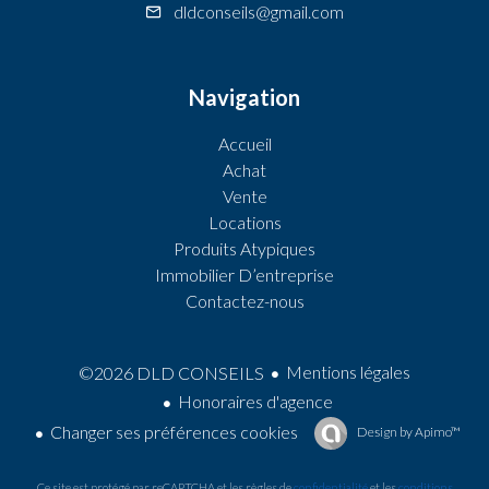
dldconseils@gmail.com
Navigation
Accueil
Achat
Vente
Locations
Produits Atypiques
Immobilier D’entreprise
Contactez-nous
Mentions légales
©2026 DLD CONSEILS
Honoraires d'agence
Changer ses préférences cookies
Design by
Apimo™
Ce site est protégé par reCAPTCHA et les règles de
confidentialité
et les
conditions