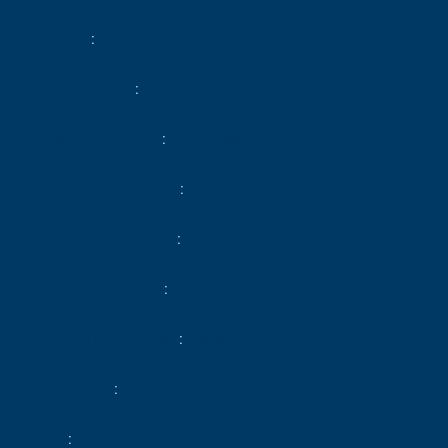
Surface
322 m²
Surface totale
322 m²
Type de chauffage
Climatisation
Énergie de chauffage
Electrique
Moyen de chauffage
Collectif
Type d'eau chaude
Chaudière
Moyen d'eau chaude
Collective
Eaux usées
Tout à l'égout
État
Bon état