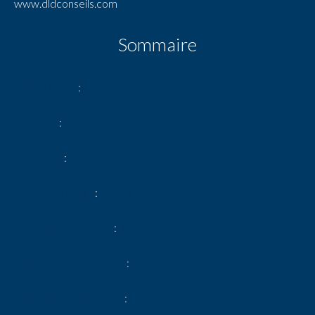
www.dldconseils.com
Sommaire
Référence
ROQUETTE
Pièces
1 pièce
Surface
71 m²
Surface totale
112 m²
Type de chauffage
Climatisation
Énergie de chauffage
Electrique
Moyen de chauffage
Individuel