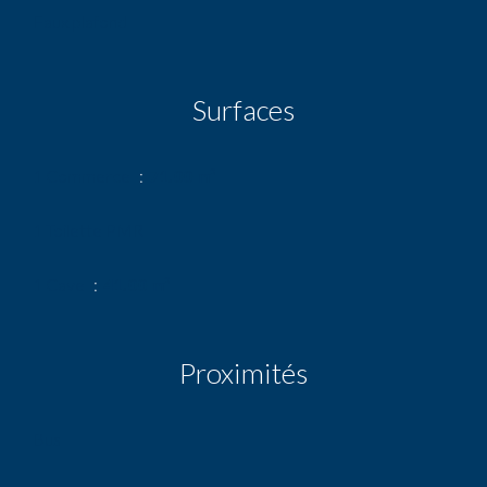
Faux plafond
Surfaces
1 Commerce
71.00 m²
1 Toilette PMR
1 Cave
41.00 m²
Proximités
Bus