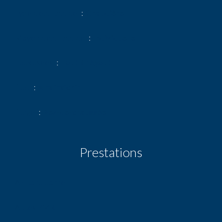
Type d'eau chaude
Chaudière
Moyen d'eau chaude
Individuelle
Eaux usées
Tout à l'égout
État
À rafraîchir
Étage
Rez-de-chaussée
Prestations
Air conditionné
Accès PMR