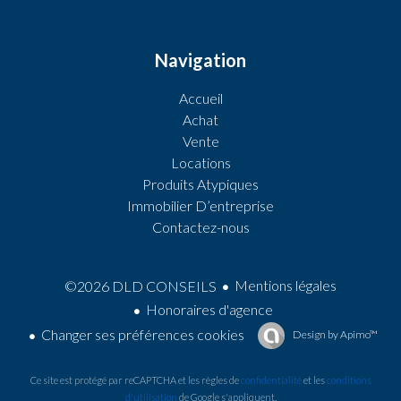
Navigation
Accueil
Achat
Vente
Locations
Produits Atypiques
Immobilier D’entreprise
Contactez-nous
Mentions légales
©2026 DLD CONSEILS
Honoraires d'agence
Changer ses préférences cookies
Design by
Apimo™
Ce site est protégé par reCAPTCHA et les règles de
confidentialité
et les
conditions
d'utilisation
de Google s'appliquent.