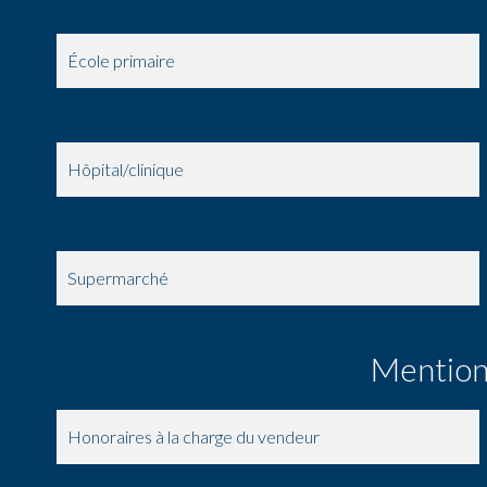
Cinéma
École primaire
Gare
Hôpital/clinique
Métro
Supermarché
Mention
Honoraires à la charge du vendeur