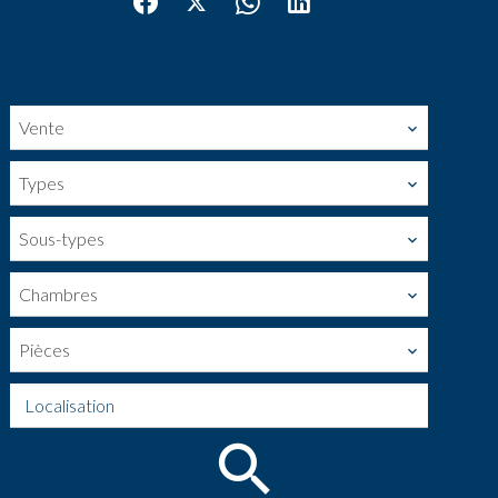
Vente
Types
Sous-types
Chambres
Pièces
Localisation