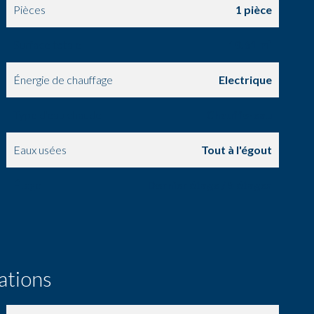
Pièces
1 pièce
Surface totale
10.61 m²
Énergie de chauffage
Electrique
Type d'eau chaude
Chauffe-eau
Eaux usées
Tout à l'égout
Étage
Dernier étage / 5 étages
ations