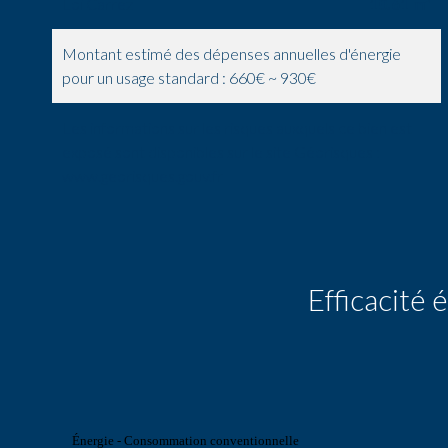
Loi Carrez
10.61 m²
Montant estimé des dépenses annuelles d'énergie
pour un usage standard : 660€ ~ 930€
Les informations sur les risques auxquels ce bien est
exposé sont disponibles sur le site Géorisques :
www.georisques.gouv.fr
Efficacité
Énergie - Consommation conventionnelle