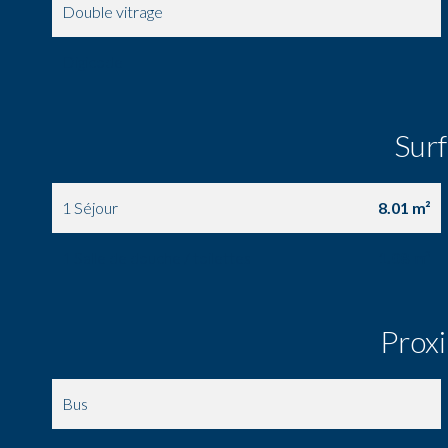
Double vitrage
Digicode
Sur
1 Séjour
8.01 m²
1 Salle de douche / toilettes
1.08 m²
Prox
Bus