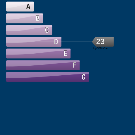
23
kg CO2/m².an