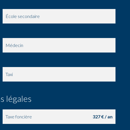
Commerces
École secondaire
Gare TGV
Médecin
Salle de sport
Taxi
s légales
Taxe foncière
327 € / an