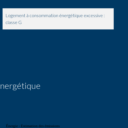
Charges de copropriété
420 € / an
Logement à consommation énergétique excessive :
classe G
 énergétique
Énergie - Estimation des émissions