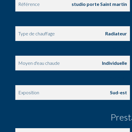
Référence
studio porte Saint martin
Surface
10.61 m²
Type de chauffage
Radiateur
Moyen de chauffage
Individuel
Moyen d'eau chaude
Individuelle
État
Bon état
Exposition
Sud-est
Prest