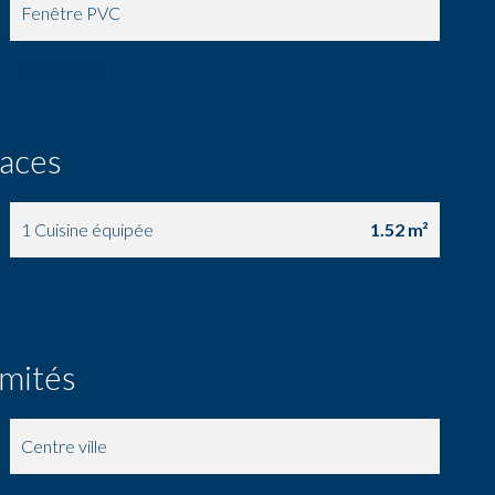
Fenêtre PVC
Interphone
faces
1 Cuisine équipée
1.52 m²
imités
Centre ville