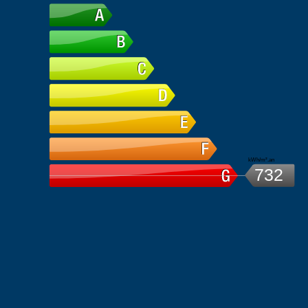
kWh/m².an
732