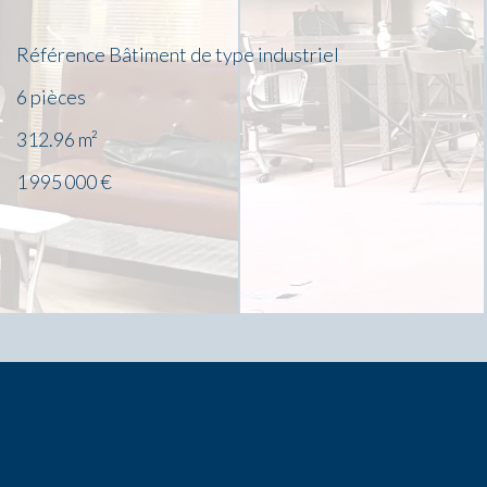
Référence
Bâtiment de type industriel
6 pièces
312.96
m²
1 995 000 €