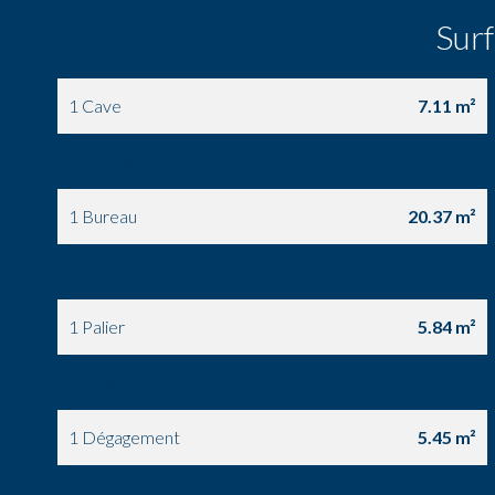
Sur
1 Cave
7.11 m²
1 Cuisine
13.76 m²
1 Bureau
20.37 m²
1 Salle de bains / toilettes
5.98 m²
1 Palier
5.84 m²
1 Open space
31.45 m²
1 Dégagement
5.45 m²
1 Palier
1.76 m²