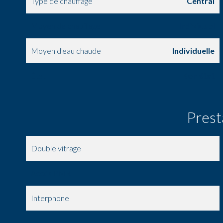
Type de chauffage
Central
Moyen de chauffage
Individuel
Moyen d'eau chaude
Individuelle
État
Bon état
Prest
Double vitrage
Accès PMR
Interphone