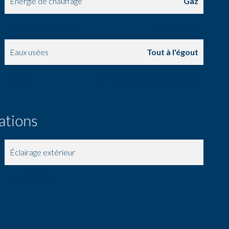
Énergie de chauffage
Gaz
Type d'eau chaude
Chaudière
Eaux usées
Tout à l'égout
Étage
Rez-de-chaussée / 2 étages
ations
Éclairage extérieur
Local à vélo