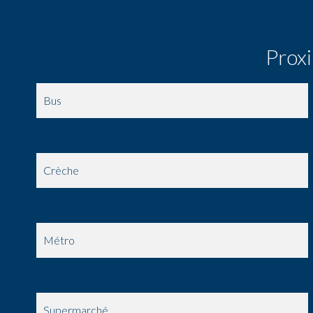
Prox
Bus
Cinéma
Crèche
École secondaire
Métro
Parking public
Supermarché