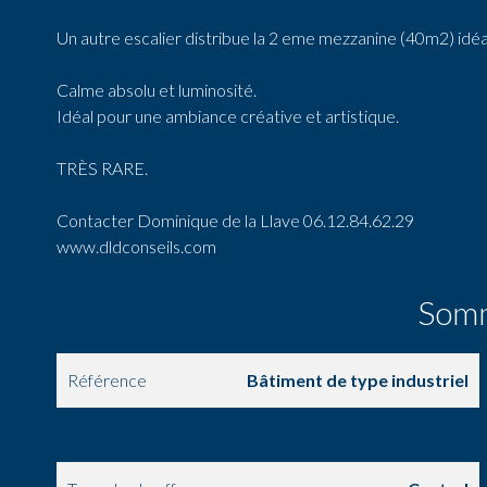
Un autre escalier distribue la 2 eme mezzanine (40m2) idéal
Calme absolu et luminosité.
Idéal pour une ambiance créative et artistique.
TRÈS RARE.
Contacter Dominique de la Llave 06.12.84.62.29
www.dldconseils.com
Som
Référence
Bâtiment de type industriel
Surface
312.96 m²