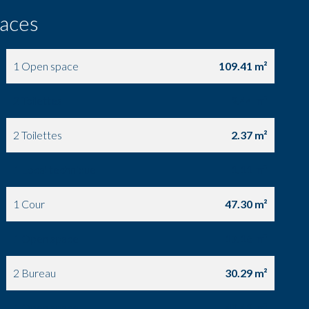
faces
1 Open space
109.41 m²
2 Toilettes
2.44 m²
2 Toilettes
2.37 m²
1 Local technique
1.11 m²
1 Cour
47.30 m²
1 Open space
17.16 m²
2 Bureau
30.29 m²
1 Open space
40.42 m²