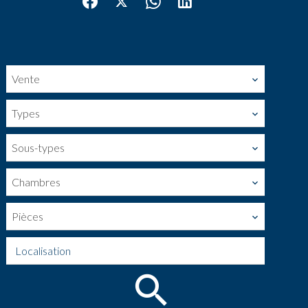
Vente
Types
Sous-types
Chambres
Pièces
Localisation