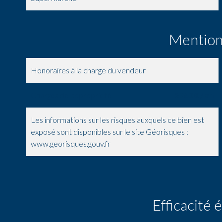
Mention
Honoraires à la charge du vendeur
Charges de copropriété
2760 € / an
Les informations sur les risques auxquels ce bien est
exposé sont disponibles sur le site Géorisques :
www.georisques.gouv.fr
Efficacité