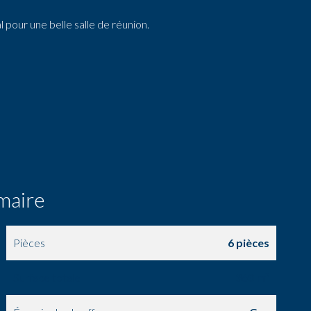
 pour une belle salle de réunion.
maire
Pièces
6 pièces
Surface totale
360 m²