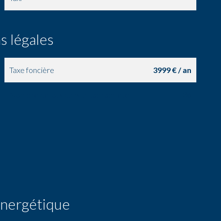
s légales
Taxe foncière
3999 € / an
Nombre de lots dans la copropriété
36
 énergétique