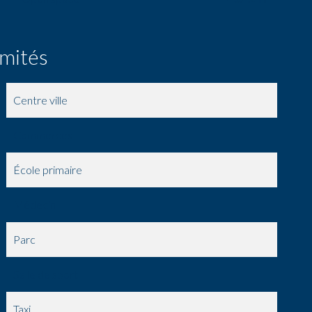
imités
Centre ville
Commerces
École primaire
Médecin
Parc
Salle de sport
Taxi