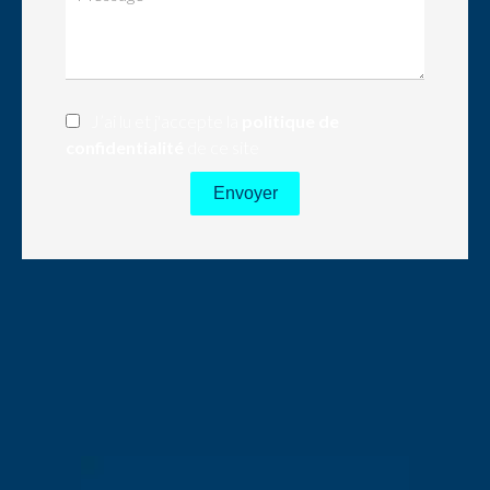
J’ai lu et j'accepte la
politique de
confidentialité
de ce site
Envoyer