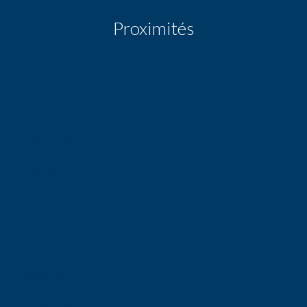
Proximités
Bus
Centre ville
Commerces
Crèche
École primaire
École secondaire
Garderie