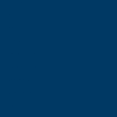
Hôpital/clinique
Médecin
Métro
Parking public
Piscine publique
Route principale
Salle de sport
Supermarché
Taxi