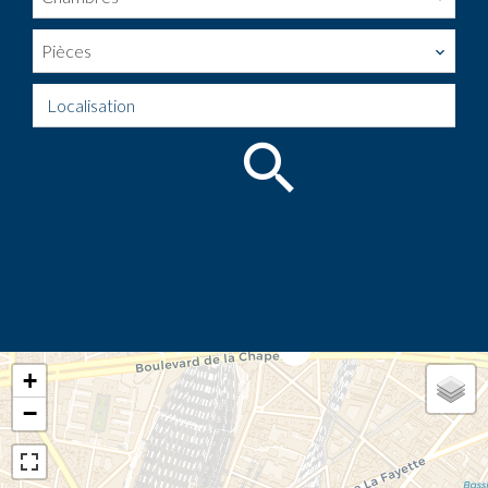
Pièces
Localisation
+
−