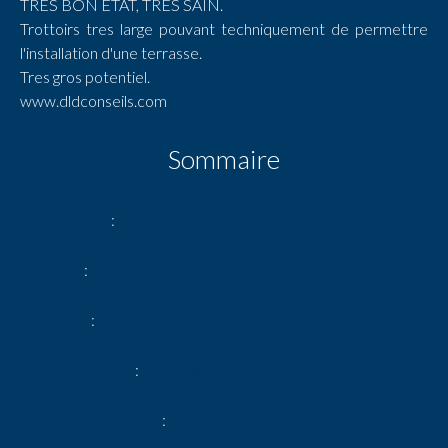
TRES BON ETAT, TRES SAIN.
Trottoirs tres large pouvant techniquement de permettre
l'installation d'une terrasse.
Tres gros potentiel.
www.dldconseils.com
Sommaire
Référence
Murs de boutique
Pièces
2 pièces
Surface
73.77 m²
Surface totale
73.77 m²
Type de chauffage
Radiateur