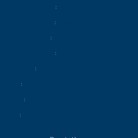
Énergie de chauffage
Electrique
Moyen de chauffage
Individuel
Type d'eau chaude
Chauffe-eau
Moyen d'eau chaude
Individuelle
Eaux usées
Tout à l'égout
État
Bon état
Étage
Rez-de-chaussée / 5 étages
Vue
Dégagée