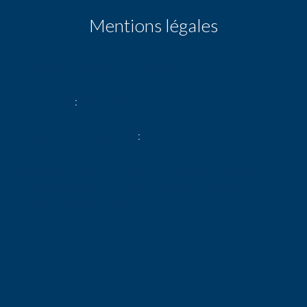
Mentions légales
Honoraires à la charge du vendeur
Loi Carrez
48.77 m²
Charges de copropriété
2544 € / an
Les informations sur les risques auxquels ce bien est
exposé sont disponibles sur le site Géorisques :
www.georisques.gouv.fr