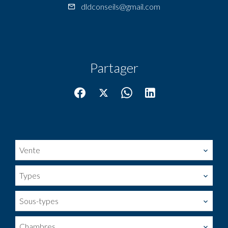
dldconseils@gmail.com
Partager
Vente
Types
Sous-types
Chambres