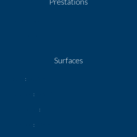
Prestations
Double vitrage
En coin de rue
Surfaces
1 Salle
24.02 m²
1 Toilettes
1.42 m²
1 Commerce
45.07 m²
1 Toilettes
3.26 m²