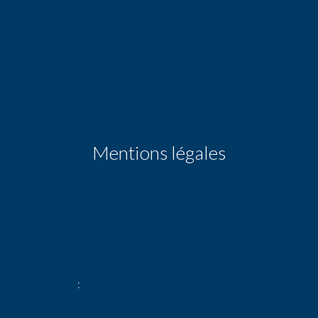
Parking public
Taxi
Tram
Mentions légales
560 000 € Honoraires d'agence non inclus
3.57% ( 20 000 € ) TTC Honoraires à la charge de
l'acquéreur
Loi Carrez
111.6 m²