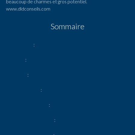
beaucoup de charmes et gros potentiel.
www.dldconseils.com
Sommaire
Référence
ATELIER D'ARTISTE
Pièces
2 pièces
Surface
111.6 m²
Surface totale
123.9 m²
Type de chauffage
Au sol
Énergie de chauffage
Gaz
Moyen de chauffage
Individuel