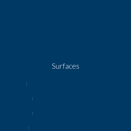
Porte blindée
Aspiration centralisée
Double vitrage
Surfaces
1 Autre
1.30 m²
1 Toilettes
1.30 m²
1 Terrasse
11.00 m²
1 Atelier
71.07 m²