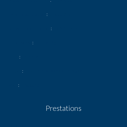
Type d'eau chaude
Chaudière
Moyen d'eau chaude
Individuelle
Eaux usées
Tout à l'égout
État
Bon état
Étage
Rez-de-chaussée / 3 étages
Vue
Dégagée
Prestations
Fenêtres coulissantes