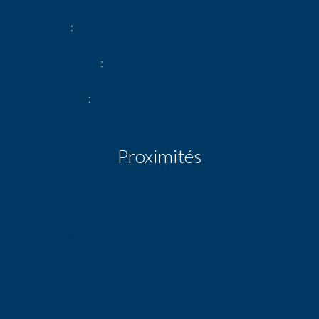
1 Cuisine
10.55 m²
1 Salle de bains
9.20 m²
1 Mezzanine
19.40 m²
Proximités
Bus
Centre ville
Cinéma
Commerces