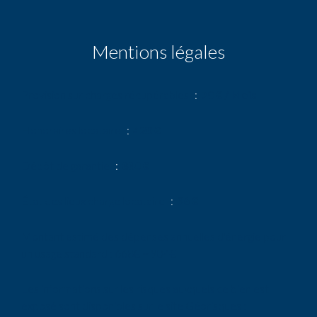
Mentions légales
Provision sur charges récupérables
70 € / Mois
Honoraires locataire
420 €
Dépôt de garantie
880 €
État des lieux charge locataire
96 €
Montant estimé des dépenses annuelles d'énergie pour
un usage standard : 668€ ~ 904€
Les informations sur les risques auxquels ce bien est
exposé sont disponibles sur le site Géorisques :