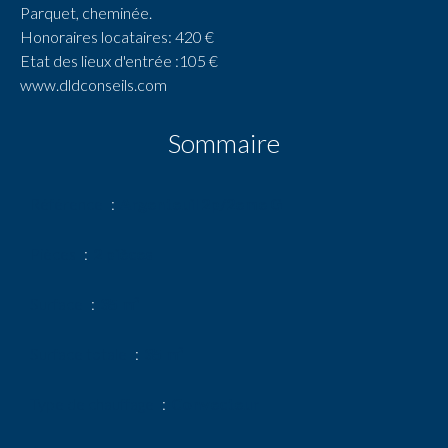
Parquet, cheminée.
Honoraires locataires: 420 €
Etat des lieux d'entrée :105 €
www.dldconseils.com
Sommaire
Référence
Argenteuil 2p/2eme G
Pièces
2 pièces
Surface
35 m²
Surface totale
35 m²
Type de chauffage
Convecteur