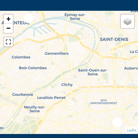
+
−
Leaflet