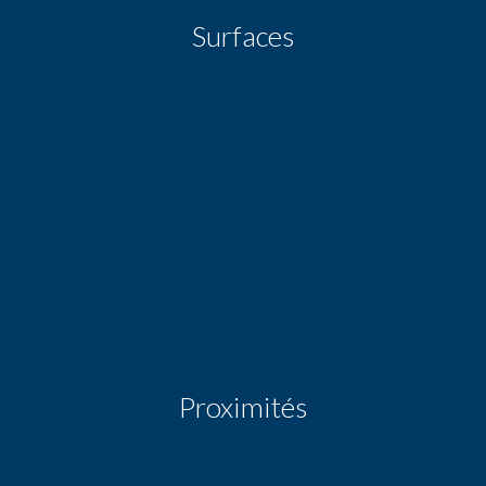
Surfaces
1 Entrée
1 Séjour
1 Cuisine américaine
1 Chambre
1 Salle de douche / toilettes
Proximités
Bus