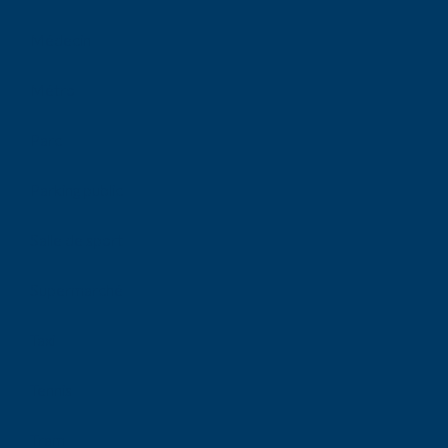
Médecin
Métro
Parc
Parking public
Salle de sport
Supermarché
Taxi
Tennis
Tram