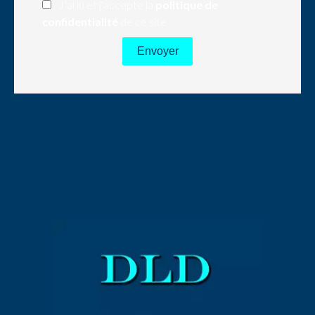
J’ai lu et j'accepte la
politique de
confidentialité
de ce site
Envoyer