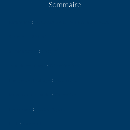
Sommaire
Référence
LOCAUX D’ACTIVITÉ et BUREAUX
Surface
1275 m²
Surface totale
1275 m²
Type de chauffage
Climatisation
Énergie de chauffage
Electrique
Moyen d'eau chaude
Collective
Eaux usées
Tout à l'égout
État
Bon état