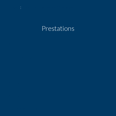
Étage
Rez-de-chaussée / 1 étage
Prestations
Air conditionné
Double vitrage
Internet
Alarme incendie
Alarme
Portail électrique