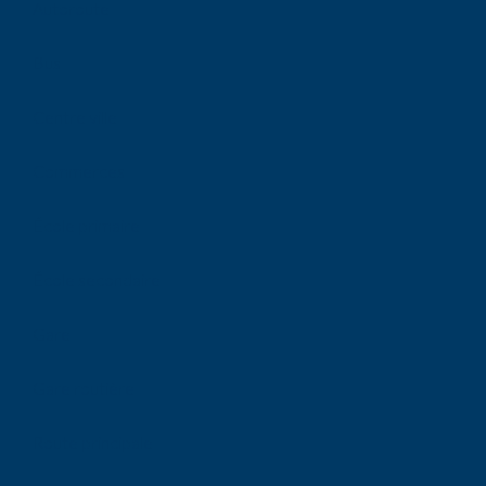
Autoroute
Bus
Centre ville
Commerces
École primaire
École secondaire
Gare
Gare routière
Route principale